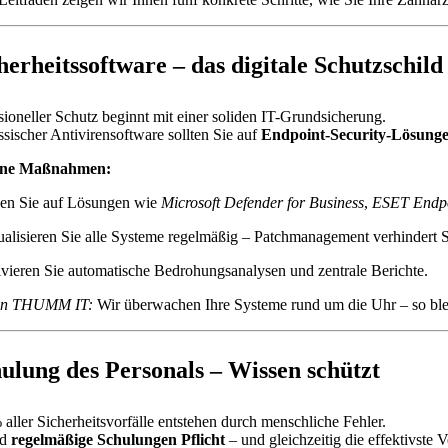
cherheitssoftware – das digitale Schutzschild
sioneller Schutz beginnt mit einer soliden IT-Grundsicherung.
sischer Antivirensoftware sollten Sie auf
Endpoint-Security-Lösung
ene Maßnahmen:
zen Sie auf Lösungen wie
Microsoft Defender for Business
,
ESET Endpo
alisieren Sie alle Systeme regelmäßig – Patchmanagement verhindert S
vieren Sie automatische Bedrohungsanalysen und zentrale Berichte.
on THUMM IT:
Wir überwachen Ihre Systeme rund um die Uhr – so ble
hulung des Personals – Wissen schützt
aller Sicherheitsvorfälle entstehen durch menschliche Fehler.
nd
regelmäßige Schulungen Pflicht
– und gleichzeitig die effektivste