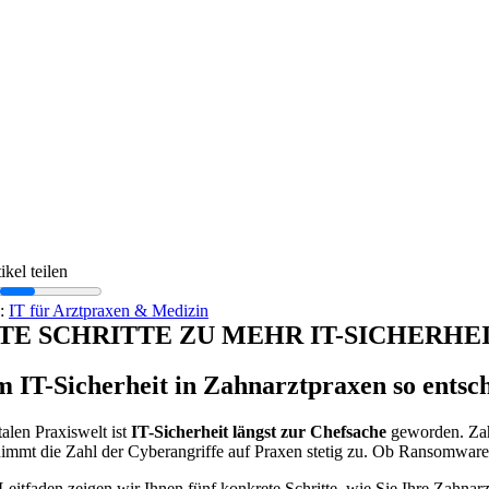
ikel teilen
s:
IT für Arztpraxen & Medizin
STE SCHRITTE ZU MEHR IT-SICHERHE
IT-Sicherheit in Zahnarztpraxen so entsch
talen Praxiswelt ist
IT-Sicherheit längst zur Chefsache
geworden. Zahn
immt die Zahl der Cyberangriffe auf Praxen stetig zu. Ob Ransomware, 
Leitfaden zeigen wir Ihnen fünf konkrete Schritte, wie Sie Ihre Zahna