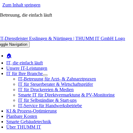
Zum Inhalt springen
-Betreuung, die einfach läuft
oggle Navigation
🏠
IT, die einfach läuft
Unsere IT-Leistungen
IT für Ihre Branche
IT-Betreuung für Arzt- & Zahnarztpraxen
IT für Steuerberater & Wirtschaftsprüfer
IT für Druckereien & Medien
Smarte IT für Direktvermarktung & PV-Monitoring
IT für Selbständige & Start-ups
IT-Service für Handwerksbetriebe
KI & Prozess-Optimierung
Planbare Kosten
Smarte Gebäudetechnik
Über THUMM IT