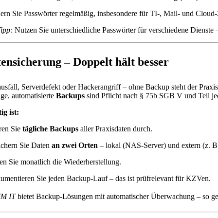
rn Sie Passwörter regelmäßig, insbesondere für TI-, Mail- und Cloud
ipp:
Nutzen Sie unterschiedliche Passwörter für verschiedene Dienste –
tensicherung – Doppelt hält besser
sfall, Serverdefekt oder Hackerangriff – ohne Backup steht der Praxisbe
ge, automatisierte
Backups
sind Pflicht nach § 75b SGB V und Teil jed
g ist:
ren Sie
tägliche Backups
aller Praxisdaten durch.
ichern Sie Daten
an zwei Orten
– lokal (NAS-Server) und extern (z. 
en Sie monatlich die Wiederherstellung.
mentieren Sie jeden Backup-Lauf – das ist prüfrelevant für KZVen.
M IT
bietet Backup-Lösungen mit automatischer Überwachung – so geht