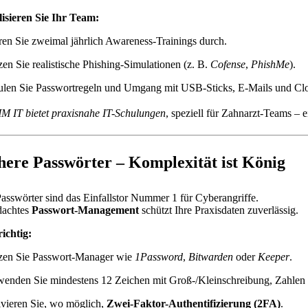
lisieren Sie Ihr Team:
en Sie zweimal jährlich Awareness-Trainings durch.
en Sie realistische Phishing-Simulationen (z. B.
Cofense
,
PhishMe
).
ulen Sie Passwortregeln und Umgang mit USB-Sticks, E-Mails und Cl
IT bietet praxisnahe IT-Schulungen
, speziell für Zahnarzt-Teams – e
chere Passwörter – Komplexität ist König
asswörter sind das Einfallstor Nummer 1 für Cyberangriffe.
dachtes
Passwort-Management
schützt Ihre Praxisdaten zuverlässig.
richtig:
zen Sie Passwort-Manager wie
1Password
,
Bitwarden
oder
Keeper
.
wenden Sie mindestens 12 Zeichen mit Groß-/Kleinschreibung, Zahlen
vieren Sie, wo möglich,
Zwei-Faktor-Authentifizierung (2FA)
.