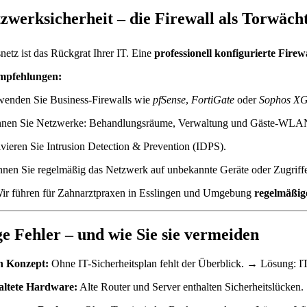
tzwerksicherheit – die Firewall als Torwäch
netz ist das Rückgrat Ihrer IT. Eine
professionell konfigurierte Firew
mpfehlungen:
wenden Sie Business-Firewalls wie
pfSense
,
FortiGate
oder
Sophos X
nnen Sie Netzwerke: Behandlungsräume, Verwaltung und Gäste-WLAN s
vieren Sie Intrusion Detection & Prevention (IDPS).
nen Sie regelmäßig das Netzwerk auf unbekannte Geräte oder Zugriff
r führen für Zahnarztpraxen in Esslingen und Umgebung
regelmäßig
e Fehler – und wie Sie sie vermeiden
n Konzept:
Ohne IT-Sicherheitsplan fehlt der Überblick. → Lösung: I
altete Hardware:
Alte Router und Server enthalten Sicherheitslücken.