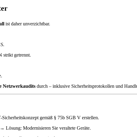
ter
all
ist daher unverzichtbar.
GS
.
trikt getrennt.
e.
e Netzwerkaudits
durch – inklusive Sicherheitsprotokollen und Hand
T-Sicherheitskonzept gemäß § 75b SGB V erstellen.
 → Lösung: Modernisieren Sie veraltete Geräte.