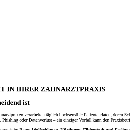
IT IN IHRER ZAHNARZTPRAXIS
eidend ist
arztpraxen verarbeiten täglich hochsensible Patientendaten, deren Sch
Phishing oder Datenverlust – ein einziger Vorfall kann den Praxisbetr
rztpraxis im Raum
Wolfschlugen, Nürtingen, Filderstadt und Essling