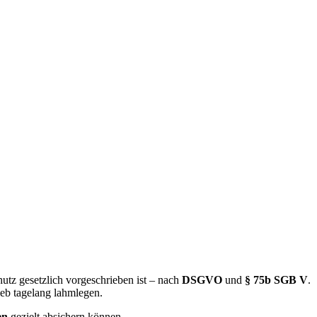
utz gesetzlich vorgeschrieben ist – nach
DSGVO
und
§ 75b SGB V
.
ieb tagelang lahmlegen.
en
gezielt absichern können.