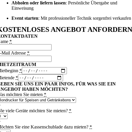
Abholen oder liefern lassen
: Persönliche Übergabe und
Einweisung
Event starten
: Mit professioneller Technik sorgenfrei verkaufen
KOSTENLOSES ANGEBOT ANFORDER
KONTAKTDATEN
Name
*
-Mail Adresse
*
MIETZEITRAUM
ietbeginn
*
ietende
*
EBEN SIE UNS EIN PAAR INFOS, FÜR WAS SIE EIN
ANGEBOT HABEN MÖCHTEN?
as möchten Sie mieten
*
ie viele Geräte möchten Sie mieten?
*
öchten Sie eine Kassenschublade dazu mieten?
*