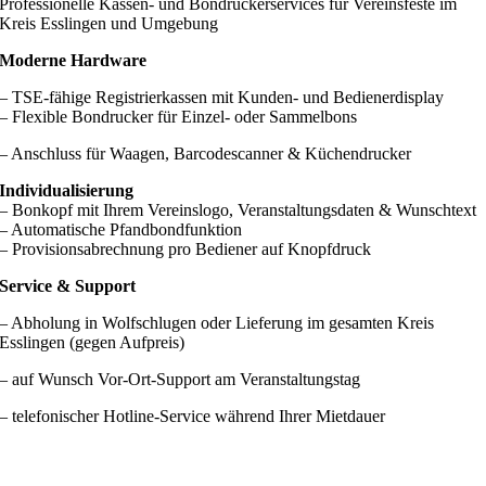
Professionelle Kassen- und Bondruckerservices für Vereinsfeste im
Kreis Esslingen und Umgebung
Moderne Hardware
– TSE‑fähige Registrierkassen mit Kunden‑ und Bedienerdisplay
– Flexible Bondrucker für Einzel‑ oder Sammelbons
– Anschluss für Waagen, Barcodescanner & Küchendrucker
Individualisierung
– Bonkopf mit Ihrem Vereinslogo, Veranstaltungs­daten & Wunschtext
– Automatische Pfand­bond­funktion
– Provisions­abrechnung pro Bediener auf Knopfdruck
Service & Support
– Abholung in Wolfschlugen oder Lieferung im gesamten Kreis
Esslingen (gegen Aufpreis)
– auf Wunsch Vor‑Ort‑Support am Veranstaltungstag
– telefonischer Hotline‑Service während Ihrer Mietdauer