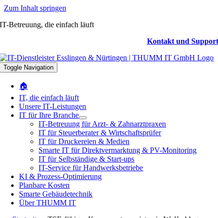
Zum Inhalt springen
IT-Betreuung, die einfach läuft
Kontakt und Suppor
Toggle Navigation
🏠
IT, die einfach läuft
Unsere IT-Leistungen
IT für Ihre Branche
IT-Betreuung für Arzt- & Zahnarztpraxen
IT für Steuerberater & Wirtschaftsprüfer
IT für Druckereien & Medien
Smarte IT für Direktvermarktung & PV-Monitoring
IT für Selbständige & Start-ups
IT-Service für Handwerksbetriebe
KI & Prozess-Optimierung
Planbare Kosten
Smarte Gebäudetechnik
Über THUMM IT