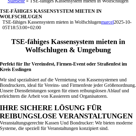
Startseite
»
TSE‑fähiges Kassensystem mieten in Wolfschlugen
TSE‑FÄHIGES KASSENSYSTEM MIETEN IN
WOLFSCHLUGEN
TSE‑fähiges Kassensystem mieten in Wolfschlugen
marcel
2025-10-
05T18:53:00+02:00
TSE‑fähiges Kassensystem mieten in
Wolfschlugen & Umgebung
Perfekt für Ihr Vereinsfest, Firmen-Event oder Straßenfest im
Kreis Esslingen
Wir sind spezialisiert auf die Vermietung von Kassensystemen und
Bondruckern, ideal für Vereins- und Firmenfeste jeder Größenordnung
Unsere Dienstleistungen sorgen für einen reibungslosen Ablauf und
erleichtern die Arbeit von Kassierern und Organisatoren.
IHRE SICHERE LÖSUNG FÜR
REIBUNGSLOSE VERANSTALTUNGEN
Veranstaltungsgerechte Kassen Und Bondrucker: Wir bieten moderne
Systeme, die speziell für Veranstaltungen konzipiert sind.