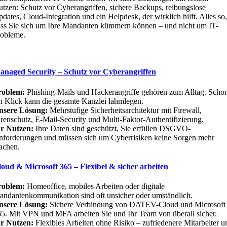
tzen: Schutz vor Cyberangriffen, sichere Backups, reibungslose
dates, Cloud-Integration und ein Helpdesk, der wirklich hilft. Alles so
ass Sie sich um Ihre Mandanten kümmern können – und nicht um IT-
robleme.
anaged Security – Schutz vor Cyberangriffen
roblem:
Phishing-Mails und Hackerangriffe gehören zum Alltag. Scho
n Klick kann die gesamte Kanzlei lahmlegen.
nsere Lösung:
Mehrstufige Sicherheitsarchitektur mit Firewall,
renschutz, E-Mail-Security und Multi-Faktor-Authentifizierung.
hr Nutzen:
Ihre Daten sind geschützt, Sie erfüllen DSGVO-
nforderungen und müssen sich um Cyberrisiken keine Sorgen mehr
achen.
loud & Microsoft 365 – Flexibel & sicher arbeiten
roblem:
Homeoffice, mobiles Arbeiten oder digitale
ndantenkommunikation sind oft unsicher oder umständlich.
nsere Lösung:
Sichere Verbindung von DATEV-Cloud und Microsoft
5. Mit VPN und MFA arbeiten Sie und Ihr Team von überall sicher.
hr Nutzen:
Flexibles Arbeiten ohne Risiko – zufriedenere Mitarbeiter u