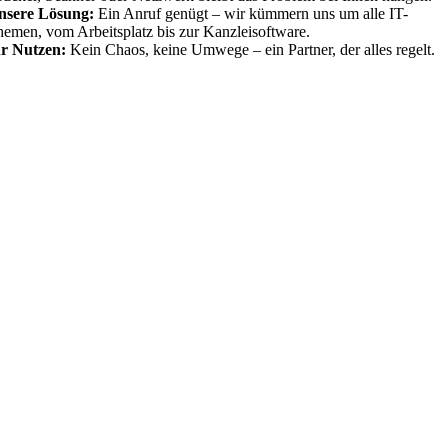
nsere Lösung:
Ein Anruf genügt – wir kümmern uns um alle IT-
emen, vom Arbeitsplatz bis zur Kanzleisoftware.
hr Nutzen:
Kein Chaos, keine Umwege – ein Partner, der alles regelt.