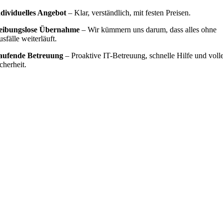
ndividuelles Angebot
– Klar, verständlich, mit festen Preisen.
eibungslose Übernahme
– Wir kümmern uns darum, dass alles ohne
sfälle weiterläuft.
aufende Betreuung
– Proaktive IT-Betreuung, schnelle Hilfe und voll
cherheit.