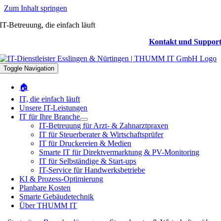
Zum Inhalt springen
IT-Betreuung, die einfach läuft
Kontakt und Suppor
Toggle Navigation
🏠
IT, die einfach läuft
Unsere IT-Leistungen
IT für Ihre Branche
IT-Betreuung für Arzt- & Zahnarztpraxen
IT für Steuerberater & Wirtschaftsprüfer
IT für Druckereien & Medien
Smarte IT für Direktvermarktung & PV-Monitoring
IT für Selbständige & Start-ups
IT-Service für Handwerksbetriebe
KI & Prozess-Optimierung
Planbare Kosten
Smarte Gebäudetechnik
Über THUMM IT