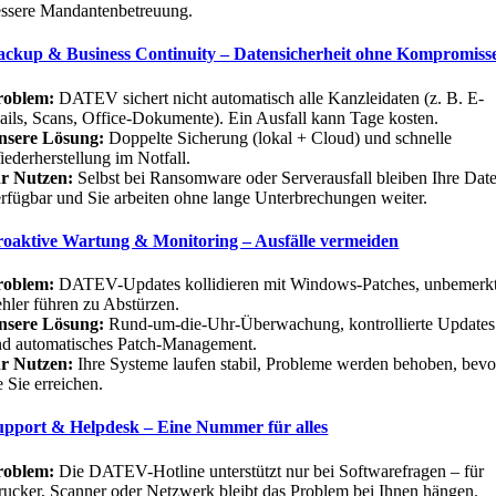
essere Mandantenbetreuung.
ackup & Business Continuity – Datensicherheit ohne Kompromiss
roblem:
DATEV sichert nicht automatisch alle Kanzleidaten (z. B. E-
ils, Scans, Office-Dokumente). Ein Ausfall kann Tage kosten.
nsere Lösung:
Doppelte Sicherung (lokal + Cloud) und schnelle
ederherstellung im Notfall.
hr Nutzen:
Selbst bei Ransomware oder Serverausfall bleiben Ihre Dat
rfügbar und Sie arbeiten ohne lange Unterbrechungen weiter.
roaktive Wartung & Monitoring – Ausfälle vermeiden
roblem:
DATEV-Updates kollidieren mit Windows-Patches, unbemerk
hler führen zu Abstürzen.
nsere Lösung:
Rund-um-die-Uhr-Überwachung, kontrollierte Updates
nd automatisches Patch-Management.
hr Nutzen:
Ihre Systeme laufen stabil, Probleme werden behoben, bevo
e Sie erreichen.
upport & Helpdesk – Eine Nummer für alles
roblem:
Die DATEV-Hotline unterstützt nur bei Softwarefragen – für
ucker, Scanner oder Netzwerk bleibt das Problem bei Ihnen hängen.