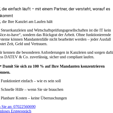
T, die einfach läuft – mit einem Partner, der versteht, worauf es
nkommt
, die Ihre Kanzlei am Laufen hält
 Steuerkanzleien und Wirtschaftsprüfungsgesellschaften ist die IT kein
ice-to-have“, sondern das Rückgrat der Arbeit. Ohne funktionierende
steme können Mandantenfälle nicht bearbeitet werden – jeder Ausfall
stet Zeit, Geld und Vertrauen.
r kennen die besonderen Anforderungen in Kanzleien und sorgen dafü
ss DATEV & Co. zuverlässig, sicher und compliant laufen.
 Damit Sie sich zu 100 % auf Ihre Mandanten konzentrieren
önnen.
Funktioniert einfach – wie es sein soll
Schnelle Hilfe – wenn Sie sie brauchen
Planbare Kosten – keine Überraschungen
 Sie an: 07022560690
nloses Erstgespräch