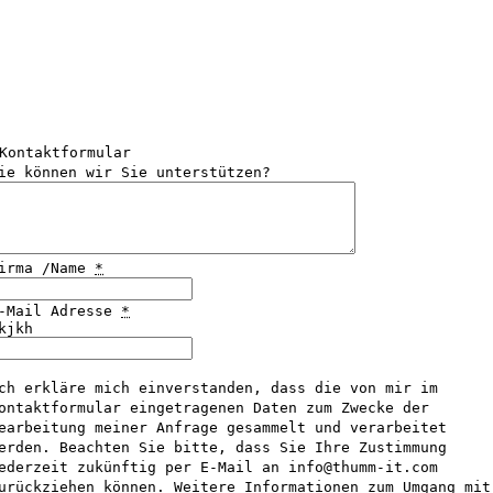
Kontaktformular
ie können wir Sie unterstützen?
irma /Name
*
-Mail Adresse
*
kjkh
ch erkläre mich einverstanden, dass die von mir im
ontaktformular eingetragenen Daten zum Zwecke der
earbeitung meiner Anfrage gesammelt und verarbeitet
erden. Beachten Sie bitte, dass Sie Ihre Zustimmung
ederzeit zukünftig per E-Mail an info@thumm-it.com
urückziehen können. Weitere Informationen zum Umgang mit