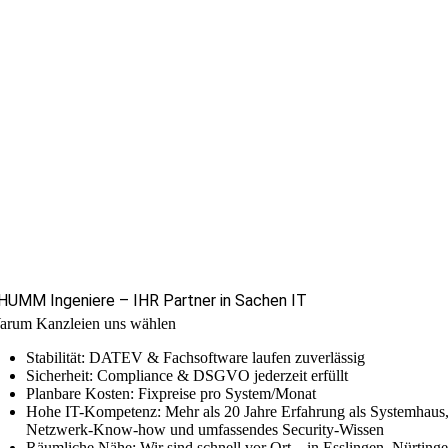
HUMM Ingeniere – IHR Partner in Sachen IT
arum Kanzleien uns wählen
Stabilität: DATEV & Fachsoftware laufen zuverlässig
Sicherheit: Compliance & DSGVO jederzeit erfüllt
Planbare Kosten: Fixpreise pro System/Monat
Hohe IT-Kompetenz: Mehr als 20 Jahre Erfahrung als Systemhaus
Netzwerk-Know-how und umfassendes Security-Wissen
Räumliche Nähe: Wir sind schnell vor Ort – in Esslingen, Nürtinge