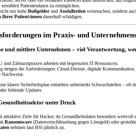
cherter Server oder ein veraltetes Passwort kann ausreichen, um Angrei
sensiblen Patientendaten zu ermöglichen.
nicht nur hohe
Bußgelder
und
Ausfallzeiten
verursachen, sondern auc
 Ihrer Patient:innen
dauerhaft schädigen.
sforderungen im Praxis- und Unternehmens
ine und mittlere Unternehmen – viel Verantwortung, wen
 und Zahnarztpraxen arbeiten mit begrenzten IT-Ressourcen.
ig steigen die Anforderungen: Cloud-Dienste, digitale Kommunikation,
e Nachweise.
ne klaren Sicherheitsplan entstehen unbemerkt Schwachstellen – oft du
der fehlende Updates.
 Gesundheitssektor unter Druck
d attraktive Ziele für Hacker, da Gesundheitsdaten besonders wertvoll s
mit
Ransomware
(Datenverschlüsselung gegen Lösegeld) oder gestohl
aten
nehmen laut BSI jährlich zu.