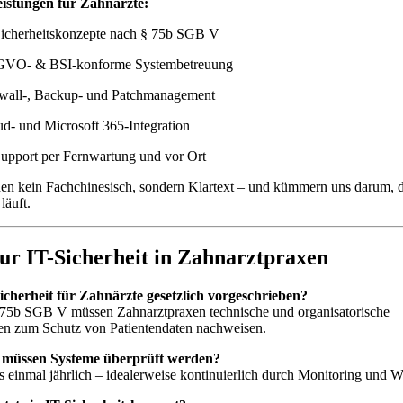
istungen für Zahnärzte:
Sicherheitskonzepte nach § 75b SGB V
VO- & BSI-konforme Systembetreuung
ewall-, Backup- und Patchmanagement
d- und Microsoft 365-Integration
upport per Fernwartung und vor Ort
en kein Fachchinesisch, sondern Klartext – und kümmern uns darum, d
läuft.
r IT-Sicherheit in Zahnarztpraxen
-Sicherheit für Zahnärzte gesetzlich vorgeschrieben?
§ 75b SGB V müssen Zahnarztpraxen technische und organisatorische
 zum Schutz von Patientendaten nachweisen.
t müssen Systeme überprüft werden?
 einmal jährlich – idealerweise kontinuierlich durch Monitoring und W