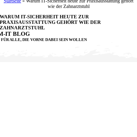
Startseite
»
Warum IT-Sicherheit heute zur Praxisausstattung gehört
wie der Zahnarztstuhl
WARUM IT-SICHERHEIT HEUTE ZUR
PRAXISAUSSTATTUNG GEHÖRT WIE DER
ZAHNARZTSTUHL
-IT BLOG
N FÜR ALLE, DIE VORNE DABEI SEIN WOLLEN