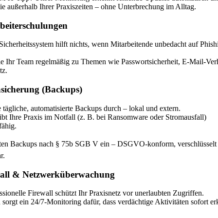
t sie außerhalb Ihrer Praxiszeiten – ohne Unterbrechung im Alltag.
rbeiterschulungen
Sicherheitssystem hilft nichts, wenn Mitarbeitende unbedacht auf Phis
ie Ihr Team regelmäßig zu Themen wie Passwortsicherheit, E-Mail-Ver
tz.
nsicherung (Backups)
 tägliche, automatisierte Backups durch – lokal und extern.
ibt Ihre Praxis im Notfall (z. B. bei Ransomware oder Stromausfall)
fähig.
chten Backups nach § 75b SGB V ein – DSGVO-konform, verschlüsselt
r.
wall & Netzwerküberwachung
ssionelle Firewall schützt Ihr Praxisnetz vor unerlaubten Zugriffen.
sorgt ein 24/7-Monitoring dafür, dass verdächtige Aktivitäten sofort er