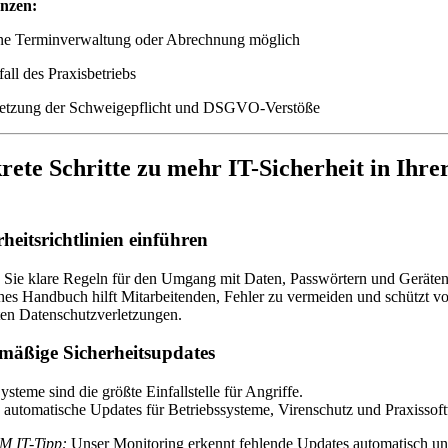
nzen:
ne Terminverwaltung oder Abrechnung möglich
all des Praxisbetriebs
letzung der Schweigepflicht und DSGVO-Verstöße
rete Schritte zu mehr IT-Sicherheit in Ihre
rheitsrichtlinien einführen
 Sie klare Regeln für den Umgang mit Daten, Passwörtern und Geräten
hes Handbuch hilft Mitarbeitenden, Fehler zu vermeiden und schützt vo
en Datenschutzverletzungen.
lmäßige Sicherheitsupdates
ysteme sind die größte Einfallstelle für Angriffe.
 automatische Updates für Betriebssysteme, Virenschutz und Praxissof
 IT-Tipp:
Unser Monitoring erkennt fehlende Updates automatisch u