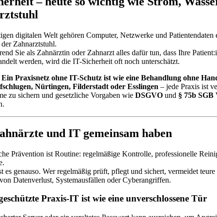
herheit – heute so wichtig wie Strom, Wasse
rztstuhl
tigen digitalen Welt gehören Computer, Netzwerke und Patientendaten 
 der Zahnarztstuhl.
nd Sie als Zahnärztin oder Zahnarzt alles dafür tun, dass Ihre Patient:
andelt werden, wird die IT-Sicherheit oft noch unterschätzt.
:
Ein Praxisnetz ohne IT-Schutz ist wie eine Behandlung ohne Han
fschlugen, Nürtingen, Filderstadt oder Esslingen
– jede Praxis ist ve
me zu sichern und gesetzliche Vorgaben wie
DSGVO
und
§ 75b SGB
n.
ahnärzte und IT gemeinsam haben
che Prävention ist Routine: regelmäßige Kontrolle, professionelle Rein
e.
ist es genauso. Wer regelmäßig prüft, pflegt und sichert, vermeidet teure
von Datenverlust, Systemausfällen oder Cyberangriffen.
eschützte Praxis-IT ist wie eine unverschlossene Tür