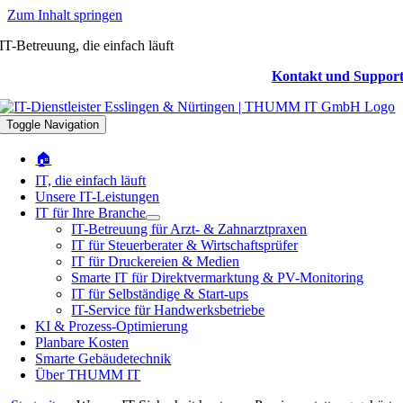
Zum Inhalt springen
IT-Betreuung, die einfach läuft
Kontakt und Suppor
Toggle Navigation
🏠
IT, die einfach läuft
Unsere IT-Leistungen
IT für Ihre Branche
IT-Betreuung für Arzt- & Zahnarztpraxen
IT für Steuerberater & Wirtschaftsprüfer
IT für Druckereien & Medien
Smarte IT für Direktvermarktung & PV-Monitoring
IT für Selbständige & Start-ups
IT-Service für Handwerksbetriebe
KI & Prozess-Optimierung
Planbare Kosten
Smarte Gebäudetechnik
Über THUMM IT