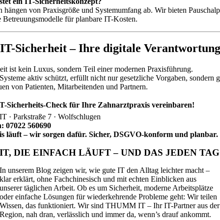
stet ein IT-Sicherheitskonzept?
n hängen von Praxisgröße und Systemumfang ab. Wir bieten Pauschalp
 Betreuungsmodelle für planbare IT-Kosten.
 IT-Sicherheit – Ihre digitale Verantwortun
eit ist kein Luxus, sondern Teil einer modernen Praxisführung.
Systeme aktiv schützt, erfüllt nicht nur gesetzliche Vorgaben, sondern 
uen von Patienten, Mitarbeitenden und Partnern.
IT-Sicherheits-Check für Ihre Zahnarztpraxis vereinbaren!
· Parkstraße 7 · Wolfschlugen
n: 07022 560690
is läuft – wir sorgen dafür. Sicher, DSGVO-konform und planbar.
IT, DIE EINFACH LÄUFT – UND DAS JEDEN TAG
In unserem Blog zeigen wir, wie gute IT den Alltag leichter macht –
klar erklärt, ohne Fachchinesisch und mit echten Einblicken aus
unserer täglichen Arbeit. Ob es um Sicherheit, moderne Arbeitsplätze
oder einfache Lösungen für wiederkehrende Probleme geht: Wir teilen
Wissen, das funktioniert. Wir sind THUMM IT – Ihr IT-Partner aus der
Region, nah dran, verlässlich und immer da, wenn’s drauf ankommt.