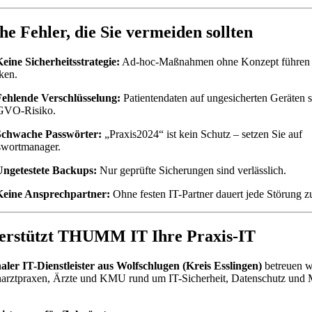
he Fehler, die Sie vermeiden sollten
eine Sicherheitsstrategie:
Ad-hoc-Maßnahmen ohne Konzept führen
ken.
Fehlende Verschlüsselung:
Patientendaten auf ungesicherten Geräten s
VO-Risiko.
Schwache Passwörter:
„Praxis2024“ ist kein Schutz – setzen Sie auf
swortmanager.
Ungetestete Backups:
Nur geprüfte Sicherungen sind verlässlich.
Keine Ansprechpartner:
Ohne festen IT-Partner dauert jede Störung z
terstützt THUMM IT Ihre Praxis-IT
aler IT-Dienstleister aus Wolfschlugen (Kreis Esslingen)
betreuen wi
arztpraxen, Ärzte und KMU rund um IT-Sicherheit, Datenschutz und