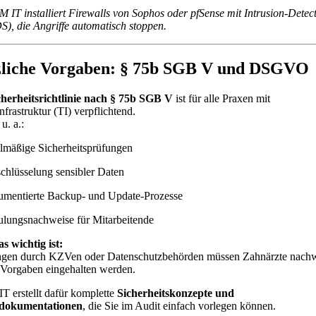
T installiert Firewalls von Sophos oder pfSense mit Intrusion-Detect
S), die Angriffe automatisch stoppen.
zliche Vorgaben: § 75b SGB V und DSGVO
cherheitsrichtlinie nach § 75b SGB V
ist für alle Praxen mit
nfrastruktur (TI) verpflichtend.
 u. a.:
lmäßige Sicherheitsprüfungen
chlüsselung sensibler Daten
umentierte Backup- und Update-Prozesse
ulungsnachweise für Mitarbeitende
 wichtig ist:
ngen durch KZVen oder Datenschutzbehörden müssen Zahnärzte nachw
 Vorgaben eingehalten werden.
erstellt dafür komplette
Sicherheitskonzepte und
dokumentationen
, die Sie im Audit einfach vorlegen können.