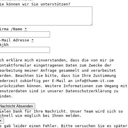
ie können wir Sie unterstützen?
irma /Name
*
-Mail Adresse
*
kjkh
ch erkläre mich einverstanden, dass die von mir im
ontaktformular eingetragenen Daten zum Zwecke der
earbeitung meiner Anfrage gesammelt und verarbeitet
erden. Beachten Sie bitte, dass Sie Ihre Zustimmung
ederzeit zukünftig per E-Mail an info@thumm-it.com
urückziehen können. Weitere Informationen zum Umgang mit
enutzerdaten sind in unserer Datenschutzerklärung zu
inden.
Nachricht Absenden
ielen Dank für Ihre Nachricht. Unser Team wird sich so
chnell wie möglich bei Ihnen melden.
×
s gab leider einen Fehler. Bitte versuchen Sie es später