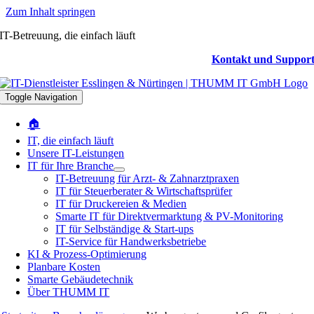
Zum Inhalt springen
IT-Betreuung, die einfach läuft
Kontakt und Suppor
Toggle Navigation
🏠
IT, die einfach läuft
Unsere IT-Leistungen
IT für Ihre Branche
IT-Betreuung für Arzt- & Zahnarztpraxen
IT für Steuerberater & Wirtschaftsprüfer
IT für Druckereien & Medien
Smarte IT für Direktvermarktung & PV-Monitoring
IT für Selbständige & Start-ups
IT-Service für Handwerksbetriebe
KI & Prozess-Optimierung
Planbare Kosten
Smarte Gebäudetechnik
Über THUMM IT