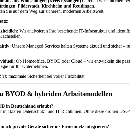
mhaus aus Wolfschlugen (Kreis Esslingen)
betreuen wir Unternehmen
rtingen, Filderstadt, Kirchheim und Reutlingen
.
ten Sie auf dem Weg zur sicheren, modernen Arbeitswelt.
atz:
zheitlich:
Wir analysieren Ihre bestehende IT-Infrastruktur und identifi
wachstellen.
aktiv:
Unsere Managed Services halten Systeme aktuell und sicher – r
.
viduell:
Ob Homeoffice, BYOD oder Cloud – wir entwickeln die pass
tegie für Ihr Unternehmen.
iel:
maximale Sicherheit bei voller Flexibilität.
u BYOD & hybriden Arbeitsmodellen
OD in Deutschland erlaubt?
ur mit klaren Datenschutz- und IT-Richtlinien. Ohne diese drohen DS
nn ich private Geräte sicher ins Firmennetz integrieren?