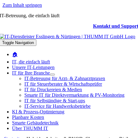
Zum Inhalt springen
IT-Betreuung, die einfach läuft
Kontakt und Suppor
Toggle Navigation
🏠
IT, die einfach läuft
Unsere IT-Leistungen
IT für Ihre Branche
IT-Betreuung für Arzt- & Zahnarztpraxen
IT für Steuerberater & Wirtschaftsprüfer
IT für Druckereien & Medien
Smarte IT für Direktvermarktung & PV-Monitoring
IT für Selbständige & Start-ups
IT-Service für Handwerksbetriebe
KI & Prozess-Optimierung
Planbare Kosten
Smarte Gebäudetechnik
Über THUMM IT