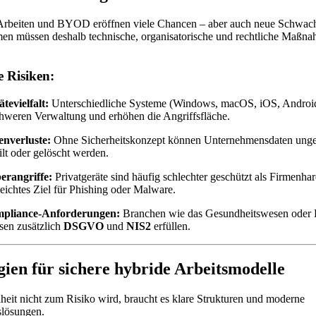
Arbeiten und BYOD eröffnen viele Chancen – aber auch neue Schwachs
en müssen deshalb technische, organisatorische und rechtliche Maßn
e Risiken:
tevielfalt:
Unterschiedliche Systeme (Windows, macOS, iOS, Androi
hweren Verwaltung und erhöhen die Angriffsfläche.
enverluste:
Ohne Sicherheitskonzept können Unternehmensdaten unge
ilt oder gelöscht werden.
erangriffe:
Privatgeräte sind häufig schlechter geschützt als Firmenha
leichtes Ziel für Phishing oder Malware.
pliance-Anforderungen:
Branchen wie das Gesundheitswesen oder 
sen zusätzlich
DSGVO
und
NIS2
erfüllen.
gien für sichere hybride Arbeitsmodelle
heit nicht zum Risiko wird, braucht es klare Strukturen und moderne
slösungen.