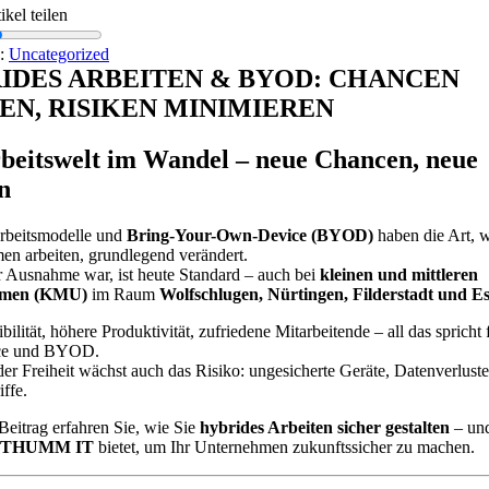
ikel teilen
s:
Uncategorized
IDES ARBEITEN & BYOD: CHANCEN
EN, RISIKEN MINIMIEREN
beitswelt im Wandel – neue Chancen, neue
n
rbeitsmodelle und
Bring-Your-Own-Device (BYOD)
haben die Art, 
n arbeiten, grundlegend verändert.
 Ausnahme war, ist heute Standard – auch bei
kleinen und mittleren
hmen (KMU)
im Raum
Wolfschlugen, Nürtingen, Filderstadt und Es
bilität, höhere Produktivität, zufriedene Mitarbeitende – all das spricht 
ce und BYOD.
er Freiheit wächst auch das Risiko: ungesicherte Geräte, Datenverlust
ffe.
Beitrag erfahren Sie, wie Sie
hybrides Arbeiten sicher gestalten
– un
THUMM IT
bietet, um Ihr Unternehmen zukunftssicher zu machen.