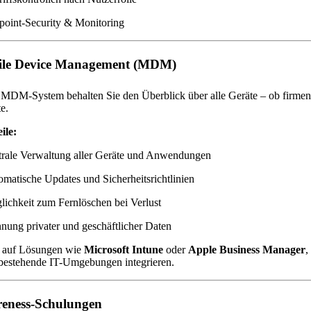
point-Security & Monitoring
ile Device Management (MDM)
 MDM-System behalten Sie den Überblick über alle Geräte – ob firme
e.
ile:
trale Verwaltung aller Geräte und Anwendungen
matische Updates und Sicherheitsrichtlinien
ichkeit zum Fernlöschen bei Verlust
nung privater und geschäftlicher Daten
n auf Lösungen wie
Microsoft Intune
oder
Apple Business Manager
,
 bestehende IT-Umgebungen integrieren.
reness-Schulungen