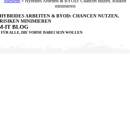
Startseite
»
Hybrides Arbeiten & BYOD: Chancen nutzen, Risiken
minimieren
HYBRIDES ARBEITEN & BYOD: CHANCEN NUTZEN,
RISIKEN MINIMIEREN
-IT BLOG
N FÜR ALLE, DIE VORNE DABEI SEIN WOLLEN