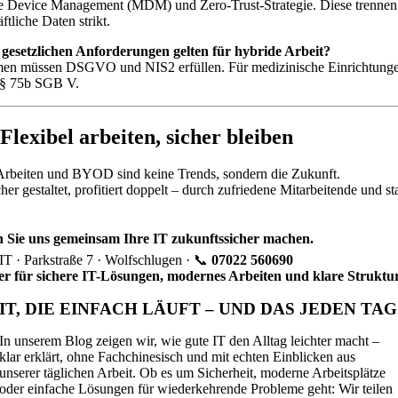
e Device Management (MDM) und Zero-Trust-Strategie. Diese trennen 
ftliche Daten strikt.
 gesetzlichen Anforderungen gelten für hybride Arbeit?
en müssen DSGVO und NIS2 erfüllen. Für medizinische Einrichtung
h § 75b SGB V.
 Flexibel arbeiten, sicher bleiben
Arbeiten und BYOD sind keine Trends, sondern die Zukunft.
her gestaltet, profitiert doppelt – durch zufriedene Mitarbeitende und st
n Sie uns gemeinsam Ihre IT zukunftssicher machen.
· Parkstraße 7 · Wolfschlugen · 📞
07022 560690
er für sichere IT-Lösungen, modernes Arbeiten und klare Struktu
IT, DIE EINFACH LÄUFT – UND DAS JEDEN TAG
In unserem Blog zeigen wir, wie gute IT den Alltag leichter macht –
klar erklärt, ohne Fachchinesisch und mit echten Einblicken aus
unserer täglichen Arbeit. Ob es um Sicherheit, moderne Arbeitsplätze
oder einfache Lösungen für wiederkehrende Probleme geht: Wir teilen