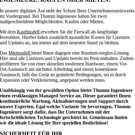
In unserer digitalen Ära steht der Schutz Ihres Unternehmensnetzwerks
im Vordergrund. Bei Thumm Ingenieure haben Sie zwei
maßgeschneiderte Möglichkeiten: Kaufen oder Mieten.
Mit dem
Kaufmodell
erwerben Sie die Firewall als langfristige
Investition. Hierbei fallen zusätzlich monatliche Kosten für Lizenzen
und Updates an, um immer auf dem neuesten Stand zu bleiben.
Das
Mietmodell
bietet Ihnen dagegen eine Rundum-sorglos-Lösung.
Hier sind alle Lizenzen und Updates bereits im Preis enthalten. Zudem
profitieren Sie von einer aktuellen modernen Hardware, einem Vor-
Ort-Austausch am nächsten Arbeitstag und einem kostenlosen
Austausch, falls das Gerät an geänderte Bedingungen, sei es durch
Expansion oder Verkleinerung, angepasst werden muss.
Unabhängig von der gewählten Option bietet Thumm Ingenieure
einen erstklassigen Managed Service an. Dieser garantiert Ihnen
kontinuierliche Wartung, Aktualisierungen und Support durch
unsere Experten. Egal welche Variante Sie bevorzugen, Thumm
Ingenieure sorgt dafür, dass Ihr Unternehmen mit der
fortschrittlichsten Technologie geschützt ist. Gemeinsam finden
wir die ideale Lösung für Ihre speziellen Bedürfnisse!
SICHERHEIT FÜR IHR