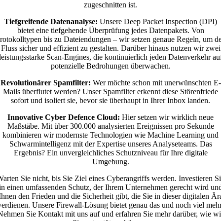
zugeschnitten ist.
Tiefgreifende Datenanalyse:
Unsere Deep Packet Inspection (DPI)
bietet eine tiefgehende Überprüfung jedes Datenpakets. Von
rotokolltypen bis zu Dateiendungen – wir setzen genaue Regeln, um d
Fluss sicher und effizient zu gestalten. Darüber hinaus nutzen wir zwei
leistungsstarke Scan-Engines, die kontinuierlich jeden Datenverkehr au
potenzielle Bedrohungen überwachen.
Revolutionärer Spamfilter:
Wer möchte schon mit unerwünschten E-
Mails überflutet werden? Unser Spamfilter erkennt diese Störenfriede
sofort und isoliert sie, bevor sie überhaupt in Ihrer Inbox landen.
Innovative Cyber Defence Cloud:
Hier setzen wir wirklich neue
Maßstäbe. Mit über 300.000 analysierten Ereignissen pro Sekunde
kombinieren wir modernste Technologien wie Machine Learning und
Schwarmintelligenz mit der Expertise unseres Analyseteams. Das
Ergebnis? Ein unvergleichliches Schutzniveau für Ihre digitale
Umgebung.
arten Sie nicht, bis Sie Ziel eines Cyberangriffs werden. Investieren S
in einen umfassenden Schutz, der Ihrem Unternehmen gerecht wird un
Ihnen den Frieden und die Sicherheit gibt, die Sie in dieser digitalen Är
verdienen. Unsere Firewall-Lösung bietet genau das und noch viel mehr
Nehmen Sie Kontakt mit uns auf und erfahren Sie mehr darüber, wie wi