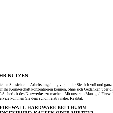
IHR NUTZEN
tellen Sie sich eine Arbeitsumgebung vor, in der Sie sich voll und ganz
uf Ihr Kerngeschäft konzentrieren können, ohne sich Gedanken über di
T-Sicherheit des Netzwerkes zu machen. Mit unserem Managed Firewal
ervice kommen Sie dem schon relativ nahe. Realität.
FIREWALL-HARDWARE BEI THUMM
INGENIEURE: KAUFEN ODER MIETEN?