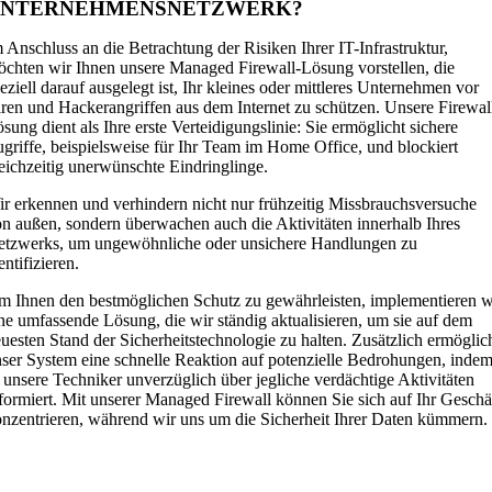
UNTERNEHMENSNETZWERK?
 Anschluss an die Betrachtung der Risiken Ihrer IT-Infrastruktur,
chten wir Ihnen unsere Managed Firewall-Lösung vorstellen, die
eziell darauf ausgelegt ist, Ihr kleines oder mittleres Unternehmen vor
ren und Hackerangriffen aus dem Internet zu schützen. Unsere Firewal
sung dient als Ihre erste Verteidigungslinie: Sie ermöglicht sichere
griffe, beispielsweise für Ihr Team im Home Office, und blockiert
eichzeitig unerwünschte Eindringlinge.
r erkennen und verhindern nicht nur frühzeitig Missbrauchsversuche
n außen, sondern überwachen auch die Aktivitäten innerhalb Ihres
etzwerks, um ungewöhnliche oder unsichere Handlungen zu
entifizieren.
 Ihnen den bestmöglichen Schutz zu gewährleisten, implementieren w
ne umfassende Lösung, die wir ständig aktualisieren, um sie auf dem
uesten Stand der Sicherheitstechnologie zu halten. Zusätzlich ermöglic
ser System eine schnelle Reaktion auf potenzielle Bedrohungen, inde
 unsere Techniker unverzüglich über jegliche verdächtige Aktivitäten
formiert. Mit unserer Managed Firewall können Sie sich auf Ihr Geschä
nzentrieren, während wir uns um die Sicherheit Ihrer Daten kümmern.