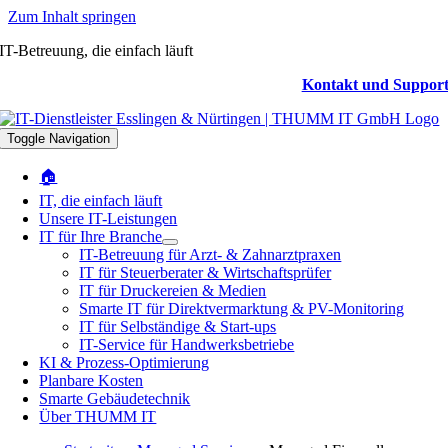
Zum Inhalt springen
IT-Betreuung, die einfach läuft
Kontakt und Suppor
Toggle Navigation
🏠
IT, die einfach läuft
Unsere IT-Leistungen
IT für Ihre Branche
IT-Betreuung für Arzt- & Zahnarztpraxen
IT für Steuerberater & Wirtschaftsprüfer
IT für Druckereien & Medien
Smarte IT für Direktvermarktung & PV-Monitoring
IT für Selbständige & Start-ups
IT-Service für Handwerksbetriebe
KI & Prozess-Optimierung
Planbare Kosten
Smarte Gebäudetechnik
Über THUMM IT