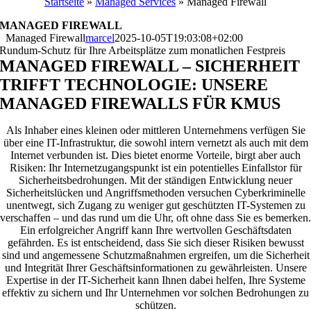
Startseite
»
Managed Services
»
Managed Firewall
MANAGED FIREWALL
Managed Firewall
marcel
2025-10-05T19:03:08+02:00
Rundum-Schutz für Ihre Arbeitsplätze zum monatlichen Festpreis
MANAGED FIREWALL – SICHERHEIT
TRIFFT TECHNOLOGIE: UNSERE
MANAGED FIREWALLS FÜR KMUS
Als Inhaber eines kleinen oder mittleren Unternehmens verfügen Sie
über eine IT-Infrastruktur, die sowohl intern vernetzt als auch mit dem
Internet verbunden ist. Dies bietet enorme Vorteile, birgt aber auch
Risiken: Ihr Internetzugangspunkt ist ein potentielles Einfallstor für
Sicherheitsbedrohungen. Mit der ständigen Entwicklung neuer
Sicherheitslücken und Angriffsmethoden versuchen Cyberkriminelle
unentwegt, sich Zugang zu weniger gut geschützten IT-Systemen zu
verschaffen – und das rund um die Uhr, oft ohne dass Sie es bemerken.
Ein erfolgreicher Angriff kann Ihre wertvollen Geschäftsdaten
gefährden. Es ist entscheidend, dass Sie sich dieser Risiken bewusst
sind und angemessene Schutzmaßnahmen ergreifen, um die Sicherheit
und Integrität Ihrer Geschäftsinformationen zu gewährleisten. Unsere
Expertise in der IT-Sicherheit kann Ihnen dabei helfen, Ihre Systeme
effektiv zu sichern und Ihr Unternehmen vor solchen Bedrohungen zu
schützen.