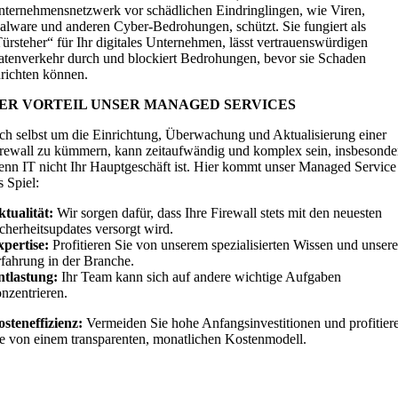
ternehmensnetzwerk vor schädlichen Eindringlingen, wie Viren,
lware und anderen Cyber-Bedrohungen, schützt. Sie fungiert als
ürsteher“ für Ihr digitales Unternehmen, lässt vertrauenswürdigen
tenverkehr durch und blockiert Bedrohungen, bevor sie Schaden
richten können.
ER VORTEIL UNSER MANAGED SERVICES
ch selbst um die Einrichtung, Überwachung und Aktualisierung einer
rewall zu kümmern, kann zeitaufwändig und komplex sein, insbesonde
nn IT nicht Ihr Hauptgeschäft ist. Hier kommt unser Managed Service
s Spiel:
ktualität:
Wir sorgen dafür, dass Ihre Firewall stets mit den neuesten
cherheitsupdates versorgt wird.
xpertise:
Profitieren Sie von unserem spezialisierten Wissen und unsere
fahrung in der Branche.
ntlastung:
Ihr Team kann sich auf andere wichtige Aufgaben
nzentrieren.
steneffizienz:
Vermeiden Sie hohe Anfangsinvestitionen und profitier
e von einem transparenten, monatlichen Kostenmodell.